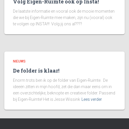
Volg Eigen-Ruimte ook op Insta!
De laatste informatie en vooral ook de mooie momenten
die we bij Eigen-Ruimte mee maken, zijn nu (vooral) ook
te volgen op INSTA!!! Volg jij ons al????
NIEUWS
De folder is klaar!
Enorm trots ben ik op de folder van Eigen-Ruimte. De
ideeën zitten in mijn hoofd, zet die dan maar eens om in
een overzichtelijke, beknopte en creatieve folder. Passend
bij Eigen-Ruimte! Het is Jesse Wissink
Lees verder