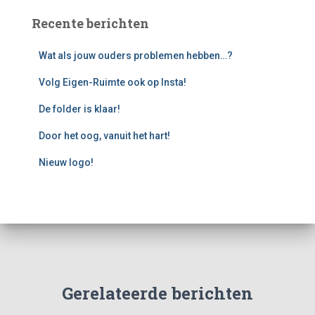
e
Recente berichten
n
n
Wat als jouw ouders problemen hebben…?
a
a
Volg Eigen-Ruimte ook op Insta!
r
:
De folder is klaar!
Door het oog, vanuit het hart!
Nieuw logo!
Gerelateerde berichten