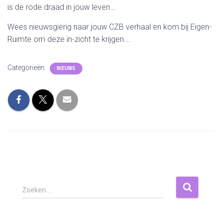
is de rode draad in jouw leven….
Wees nieuwsgierig naar jouw CZB verhaal en kom bij Eigen-
Ruimte om deze in-zicht te krijgen….
Categorieën:
NIEUWS
Z
Zoeken …
o
e
k