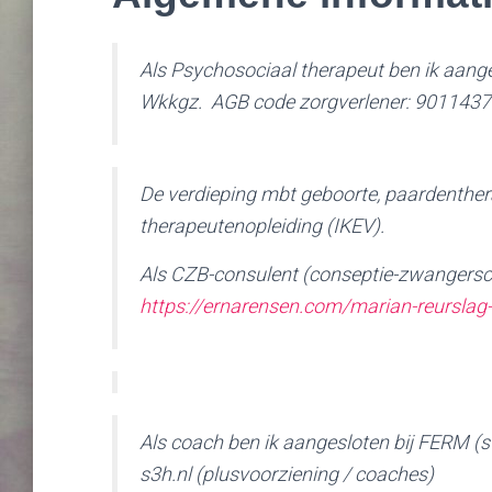
Als Psychosociaal therapeut ben ik aange
Wkkgz. AGB code zorgverlener: 90114375
De verdieping mbt geboorte, paardenther
therapeutenopleiding (IKEV).
Als CZB-consulent (conseptie-zwangerscha
https://ernarensen.com/marian-reursla
Als coach ben ik aangesloten bij FERM (s
s3h.nl (plusvoorziening / coaches)